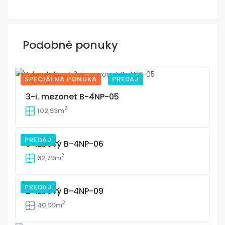
Podobné ponuky
ŠPECIÁLNA PONUKA
PREDAJ
14
3-i. mezonet B-4NP-05
2
102,93m
PREDAJ
3-izbový B-4NP-06
19
2
62,79m
PREDAJ
2-izbový B-4NP-09
19
2
40,99m