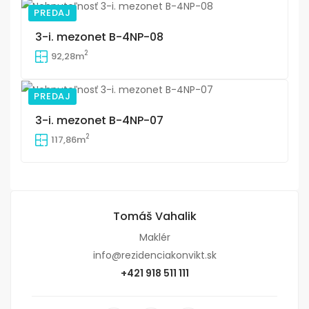
PREDAJ
19
3-i. mezonet B-4NP-08
2
92,28m
PREDAJ
19
3-i. mezonet B-4NP-07
2
117,86m
Tomáš Vahalik
Maklér
info@rezidenciakonvikt.sk
+421 918 511 111