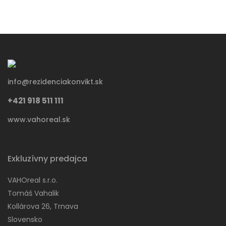
info@rezidenciakonvikt.sk
+421 918 511 111
www.vahoreal.sk
Exkluzívny predajca
VAHOreal s.r.o.
Tomáš Vahalik
Kollárova 26, Trnava
Slovensko