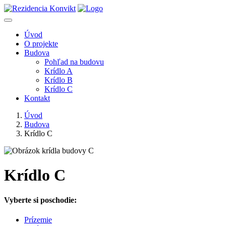
Úvod
O projekte
Budova
Pohľad na budovu
Krídlo A
Krídlo B
Krídlo C
Kontakt
Úvod
Budova
Krídlo C
Krídlo C
Vyberte si poschodie:
Prízemie