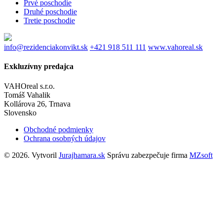
Prvé poschodie
Druhé poschodie
Tretie poschodie
info@rezidenciakonvikt.sk
+421 918 511 111
www.vahoreal.sk
Exkluzívny predajca
VAHOreal s.r.o.
Tomáš Vahalik
Kollárova 26, Trnava
Slovensko
Obchodné podmienky
Ochrana osobných údajov
© 2026. Vytvoril
Jurajhamara.sk
Správu zabezpečuje firma
MZsoft