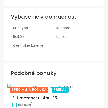
Vybavenie v domácnosti
Kuchyňa
Kúpeľňa
Balkón
Kobka
Centrálne kúrenie
Podobné ponuky
ŠPECIÁLNA PONUKA
PREDAJ
14
3-i. mezonet B-4NP-05
2
102,93m