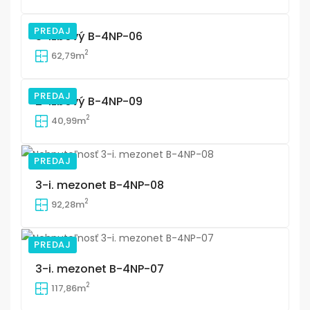
PREDAJ
3-izbový B-4NP-06
19
2
62,79m
PREDAJ
2-izbový B-4NP-09
19
2
40,99m
PREDAJ
19
3-i. mezonet B-4NP-08
2
92,28m
PREDAJ
19
3-i. mezonet B-4NP-07
2
117,86m