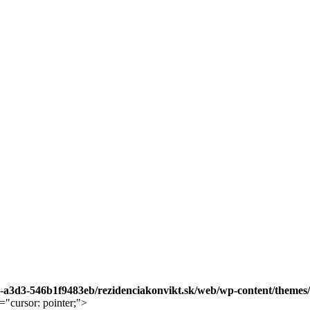
bc-a3d3-546b1f9483eb/rezidenciakonvikt.sk/web/wp-content/themes
="cursor: pointer;">