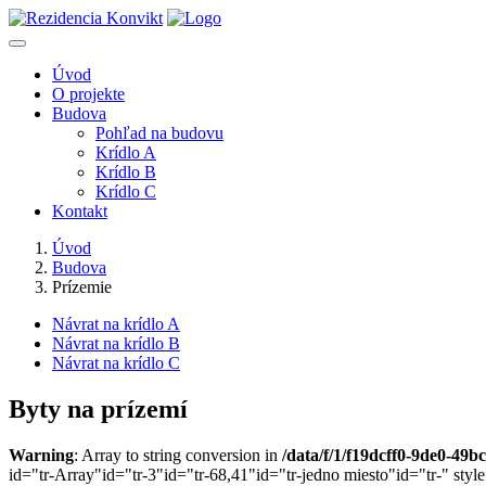
Úvod
O projekte
Budova
Pohľad na budovu
Krídlo A
Krídlo B
Krídlo C
Kontakt
Úvod
Budova
Prízemie
Návrat na krídlo A
Návrat na krídlo B
Návrat na krídlo C
Byty na prízemí
Warning
: Array to string conversion in
/data/f/1/f19dcff0-9de0-49
id="tr-Array"id="tr-3"id="tr-68,41"id="tr-jedno miesto"id="tr-" style