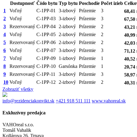
Dostupnosť
Číslo bytu
Typ bytu
Poschodie
Počet izieb
Celko
1
Voľný
C-1PP-01
3-izbový
Prízemie
3
68,41
2
Voľný
C-1PP-03
3-izbový
Prízemie
3
67,50
3
Rezervovaný
C-1PP-04
2-izbový
Prízemie
2
43,21
4
Voľný
C-1PP-05
2-izbový
Prízemie
2
40,99
5
Rezervovaný
C-1PP-06
2-izbový
Prízemie
2
42,03
6
Voľný
C-1PP-07
3-izbový
Prízemie
3
71,12
7
Voľný
C-1PP-09
1-izbový
Prízemie
1
40,52
8
Rezervovaný
C-1PP-10
Garsónka
Prízemie
1
20,74
9
Rezervovaný
C-1PP-11
3-izbový
Prízemie
3
58,97
10
Voľný
C-1PP-12
2-izbový
Prízemie
2
40,31
Zobraziť všetky
info@rezidenciakonvikt.sk
+421 918 511 111
www.vahoreal.sk
Exkluzívny predajca
VAHOreal s.r.o.
Tomáš Vahalik
Kollárova 26, Trnava